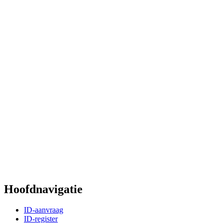
Hoofdnavigatie
ID-aanvraag
ID-register